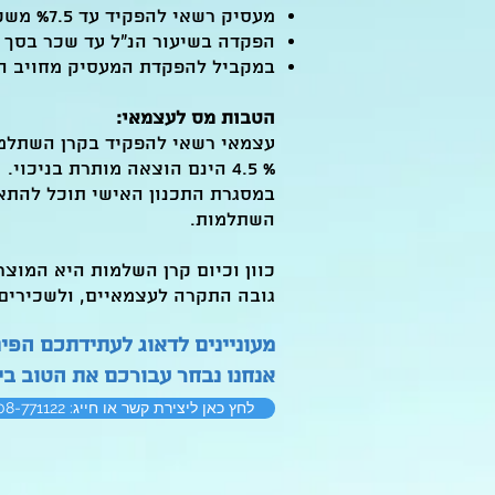
מעסיק רשאי להפקיד עד %7.5 משכרו של עובד לקרן השתלמות ולרשום הפקדה זאת כהוצאה מותרת בניכוי.
הפקדה בשיעור הנ"ל עד שכר בסך 15,712 ש"ח בחודש לא תחשב כהכנסה חייבת במס בידי העובד.
במקביל להפקדת המעסיק מחויב העובד להפקיד לקר
הטבות מס לעצמאי:
עצמאי רשאי להפקיד בקרן השתלמות עד %7 מהכנסתו השנתית, או מתקרת הכנסה בסך 215,000 ש"
% 4.5 הינם הוצאה מותרת בניכוי.
במסגרת התכנון האישי תוכל להתאים
השתלמות.
כוון וכיום קרן השלמות היא המוצר
גובה התקרה לעצמאיים, ולשכירים-
מעוניינים לדאוג לעתידתכם הפינ
אנחנו נבחר עבורכם את הטוב בי
לחץ כאן ליצירת קשר או חייג: 0508-771122